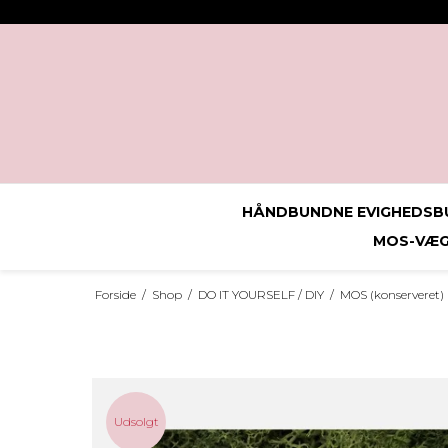
HÅNDBUNDNE EVIGHEDSBU
MOS-VÆG 
Forside
/
Shop
/
DO IT YOURSELF / DIY
/
MOS (konserveret)
Udsolgt