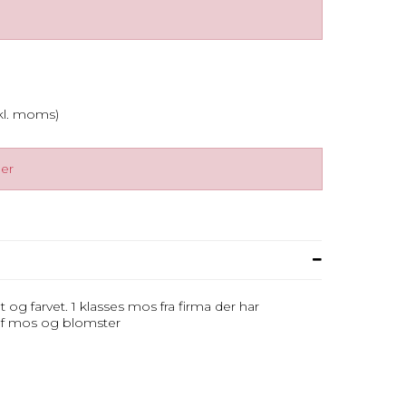
nkl. moms)
ger
g farvet. 1 klasses mos fra firma der har
g af mos og blomster