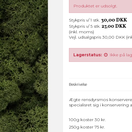
Produktet er udsolgt.
30,00 DKK
Stykpris v/ 1 stk.
27,00 DKK
Stykpris v/ 5 stk.
(inkl. moms)
Vejl. udsalgspris 30,00 DKK
(i
Lagerstatus:
Ikke på la
Beskrivelse
Ægte rensdyrsmos konserveret o
specialisret sig i konserverin
100g koster 30 kr.
250g koster 75 kr.