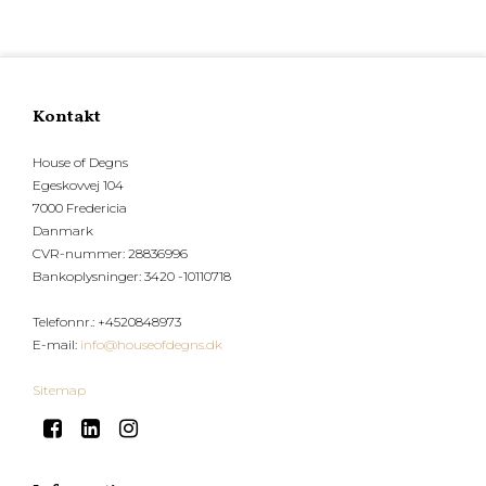
Kontakt
House of Degns
Egeskovvej 104
7000 Fredericia
Danmark
CVR-nummer
:
28836996
Bankoplysninger
:
3420 -10110718
Telefonnr.
:
+4520848973
E-mail
:
info@houseofdegns.dk
Sitemap