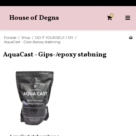
House of Degns
0
Forside
/
Shop
/
DO IT YOURSELF / DIY
/
AquaCast - Gips-/epoxy støbning
AquaCast - Gips-/epoxy støbning