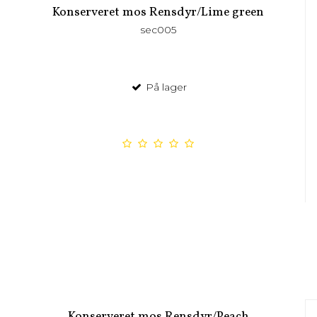
Konserveret mos Rensdyr/Lime green
sec005
På lager
Konserveret mos Rensdyr/Peach