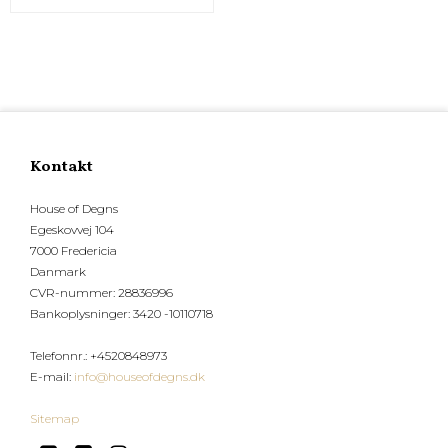
Kontakt
House of Degns
Egeskovvej 104
7000 Fredericia
Danmark
CVR-nummer
:
28836996
Bankoplysninger
:
3420 -10110718
Telefonnr.
:
+4520848973
E-mail
:
info@houseofdegns.dk
Sitemap