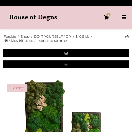
House of Degns
0
Forside
/
Shop
/
DO IT YOURSELF / DIY
/
MOS kit
/
!18 / Mos-kit billeder i sort træ ramme.
Udsolgt