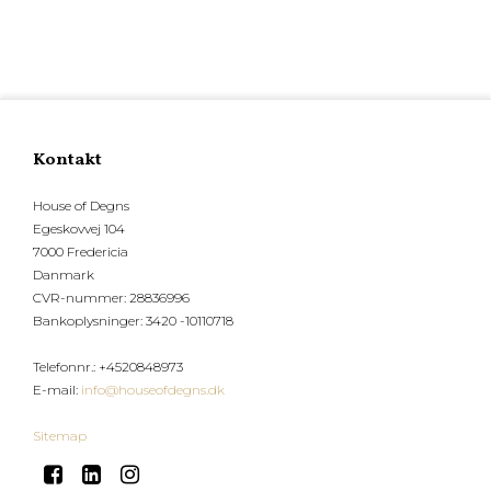
Kontakt
House of Degns
Egeskovvej 104
7000 Fredericia
Danmark
CVR-nummer
:
28836996
Bankoplysninger
:
3420 -10110718
Telefonnr.
:
+4520848973
E-mail
:
info@houseofdegns.dk
Sitemap